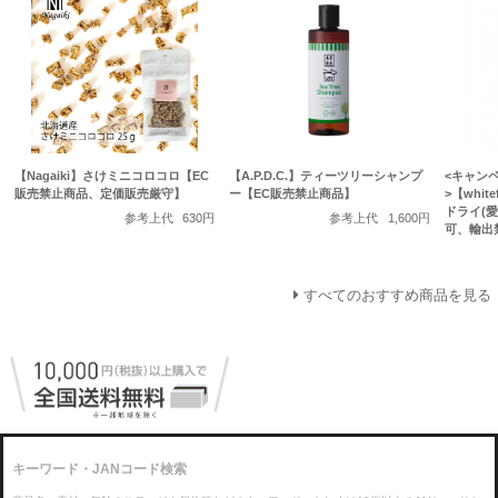
【Nagaiki】さけミニコロコロ【EC
【A.P.D.C.】ティーツリーシャンプ
<キャン
販売禁止商品、定価販売厳守】
ー【EC販売禁止商品】
>【whi
ドライ(愛
参考上代
630円
参考上代
1,600円
可、輸出
すべてのおすすめ商品を見る
キーワード・JANコード検索