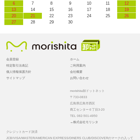
6
7
8
9
10
11
12
13
14
15
16
17
18
19
20
21
22
23
24
25
26
27
28
29
30
会員登録
ホーム
特定取引法表記
ご利用案内
個人情報保護方針
会社概要
サイトマップ
お問い合わせ
morishita卸ドットネット
〒733-0833
広島県広島市西区
商工センター６丁目3-20
TEL 082-501-4950
→株式会社モリシタ
クレジットカード決済
JCB/VISA/MASTER/AMERICAN EXPRESS/DINERS CLUB/DISCOVERのマークの入って