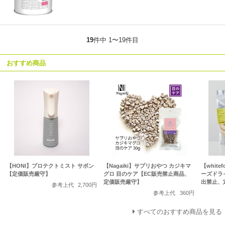
19
件中 1〜19件目
おすすめ商品
【HONI】プロテクトミスト サボン
【Nagaiki】サプリおやつ カジキマ
【whit
【定価販売厳守】
グロ 目のケア【EC販売禁止商品、
ーズドラ
定価販売厳守】
出禁止、
参考上代
2,700円
参考上代
360円
すべてのおすすめ商品を見る