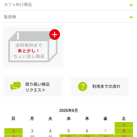
カフェ向け商品
販促物
2026年8月
日
月
火
水
木
金
土
1
2
3
4
5
6
7
8