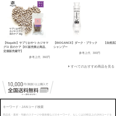
【Nagaiki】サプリおやつ カジキマ
【BIOGANCE】ダーク・ブラック
【自然流
グロ 目のケア【EC販売禁止商品、
シャンプー
定価販売厳守】
参考上代
300円
参考上代
360円
すべてのおすすめ商品を見る
キーワード・JANコード検索
商品名・素材・年齢のステージや個体種などのキーワード、もしくは10桁以上のJANコードを