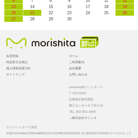
6
7
8
9
10
11
12
13
14
15
16
17
18
19
20
21
22
23
24
25
26
27
28
29
30
会員登録
ホーム
特定取引法表記
ご利用案内
個人情報保護方針
会社概要
サイトマップ
お問い合わせ
morishita卸ドットネット
〒733-0833
広島県広島市西区
商工センター６丁目3-20
TEL 082-501-4950
→株式会社モリシタ
クレジットカード決済
JCB/VISA/MASTER/AMERICAN EXPRESS/DINERS CLUB/DISCOVERのマークの入って