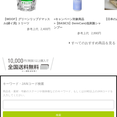
【WOOF】グリーンリップドマッス
<キャンペーン対象商品
【日本の
ル(緑イ貝) トリーツ
>【BASICS】DermCare)低刺激シャ
ンプー
参考上代
2,400円
参考上代
2,890円
すべてのおすすめ商品を見る
キーワード・JANコード検索
商品名・素材・年齢のステージや個体種などのキーワード、もしくは10桁以上のJANコードを
入力してください。
検索