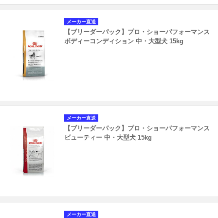
メーカー直送
【ブリーダーパック】プロ・ショーパフォーマンス
ボディーコンディション 中・大型犬 15kg
メーカー直送
【ブリーダーパック】プロ・ショーパフォーマンス
ビューティー 中・大型犬 15kg
メーカー直送