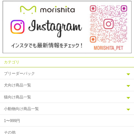
カテゴリ
ブリーダーパック
犬向け商品一覧
猫向け商品一覧
小動物向け商品一覧
1〜999円
その他