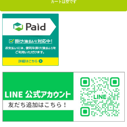
カートは空です