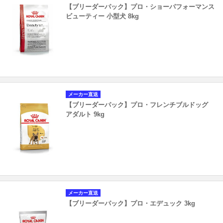
【ブリーダーパック】プロ・ショーパフォーマンス
ビューティー 小型犬 8kg
メーカー直送
【ブリーダーパック】プロ・フレンチブルドッグ
アダルト 9kg
メーカー直送
【ブリーダーパック】プロ・エデュック 3kg