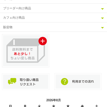
ブリーダー向け商品
カフェ向け商品
販促物
2026年8月
日
月
火
水
木
金
土