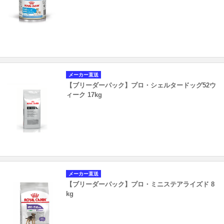
メーカー直送
【ブリーダーパック】プロ・シェルタードッグ52ウ
ィーク 17kg
メーカー直送
【ブリーダーパック】プロ・ミニステアライズド 8
kg