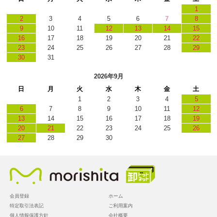
1
2
3
4
5
6
7
8
9
10
11
12
13
14
15
16
17
18
19
20
21
22
23
24
25
26
27
28
29
30
31
2026年9月
日
月
火
水
木
金
土
1
2
3
4
5
6
7
8
9
10
11
12
13
14
15
16
17
18
19
20
21
22
23
24
25
26
27
28
29
30
会員登録
ホーム
特定取引法表記
ご利用案内
個人情報保護方針
会社概要