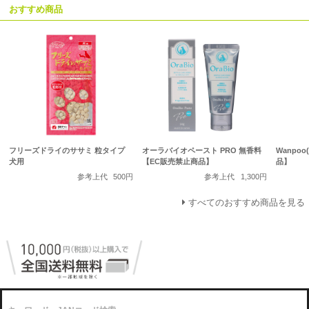
おすすめ商品
フリーズドライのササミ 粒タイプ
オーラバイオペースト PRO 無香料
Wanpo
犬用
【EC販売禁止商品】
品】
参考上代
500円
参考上代
1,300円
すべてのおすすめ商品を見る