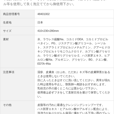
ル等を使用して良く泡立ててから御使用下さい。
商品管理番号
48401002
生産地
日本
サイズ
410×230×280mm
素材
水、ラウレス硫酸Na、コカミドDEA、コカミドプロピル
ベタイン、PG、ジステアリン酸グリコール、シーソル
ト、ステアラミドプロピルジメチルアミン、グアーヒドロ
キシプロピルトリモニウムクロリド、カプリン酸グリセリ
ル、ラウリン酸ポリグリセリル-2、ハス胚芽エキス、ヒア
ルロン酸Na、アルギニン、グリセリン、BG、クエン酸、
EDTA-4Na
注意事項
湿疹、皮膚炎（かぶれ、ただれ）キズ等の皮膚障害がある
ときは使用しないでください。
目に入ったときはすぐに洗い流してください。異常が現れ
た時は使用を中止し、獣医師へ相談をおすすめします。
乳幼児の手の届くところには置かないで下さい。
使用後は必ずフタをして直射日光を避けて保管してくださ
い。
その他
皮脂等の汚れに最適なクレンジングシャンプーです。
ハス胚芽エキス・ヒアルロン酸やアルギニン配合により、
洗浄力がありながらも保湿に優れている下洗い用のプレシ