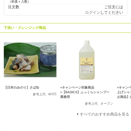
（単価 × 入数）
注文数
ご注文には
ログイン
してください
【日本のみのり】さば缶
<キャンペーン対象商品
<キャン
>【BASICS】ふっくらシャンプー
上げシャ
参考上代
497円
業務用
止商品】(
参考上代
オープン
すべてのおすすめ商品を見る