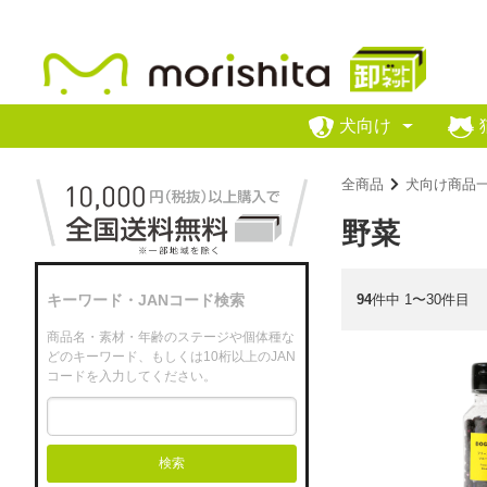
犬向け
全商品
犬向け商品
野菜
94
件中 1〜30件目
キーワード・JANコード検索
商品名・素材・年齢のステージや個体種な
どのキーワード、もしくは10桁以上のJAN
コードを入力してください。
検索