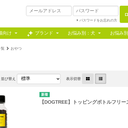
パスワードをお忘れの方
猫向け
ブランド
お悩み別：犬
お悩み
一覧
おやつ
並び替え
表示切替
【DOGTREE】トッピングボトルフリ