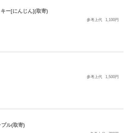
ー[にんじん](取寄)
参考上代
1,100円
参考上代
1,500円
 りップル(取寄)