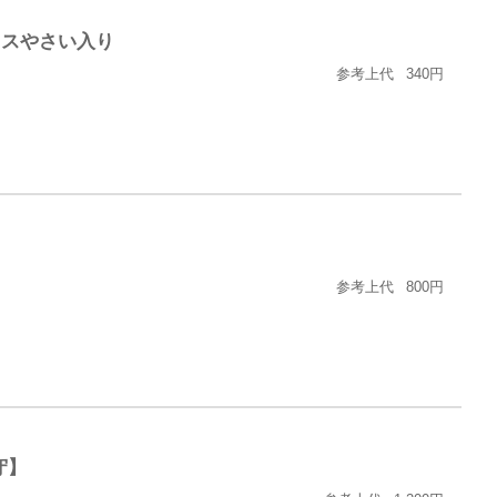
クスやさい入り
参考上代
340円
用
参考上代
800円
守】