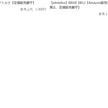
のヤギミルク【定価販売厳守】
【whitefox】BASE DELI【Amazon
禁止、定価販売厳守】
参考上代
1,300円
参考