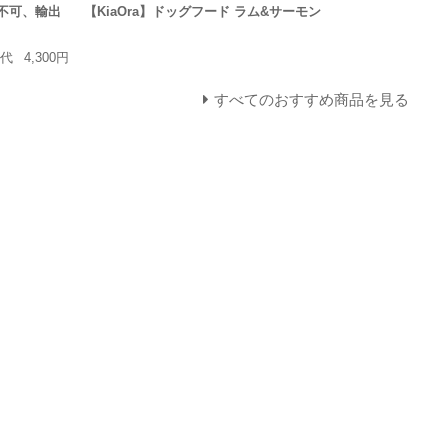
販売不可、輸出
【KiaOra】ドッグフード ラム&サーモン
上代
4,300円
すべてのおすすめ商品を見る