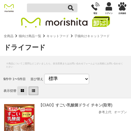
全商品
猫向け商品一覧
キャットフード
子猫向けキャットフード
ドライフード
5
件中 1〜5件目
並び替え
表示切替
【CIAO】すごい乳酸菌ドライ チキン(取寄)
参考上代
オープン