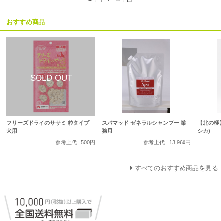
おすすめ商品
フリーズドライのササミ 粒タイプ
スパマッド ゼネラルシャンプー 業
【北の極
犬用
務用
シカ)
参考上代
500円
参考上代
13,960円
すべてのおすすめ商品を見る