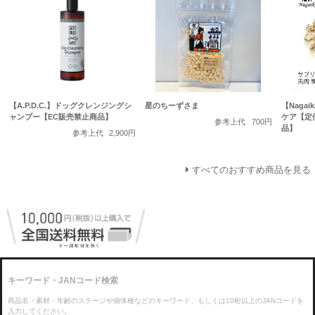
【A.P.D.C.】ドッグクレンジングシ
星のちーずさま
【Naga
ャンプー【EC販売禁止商品】
ケア【定
参考上代
700円
品】
参考上代
2,900円
すべてのおすすめ商品を見る
キーワード・JANコード検索
商品名・素材・年齢のステージや個体種などのキーワード、もしくは10桁以上のJANコードを
入力してください。