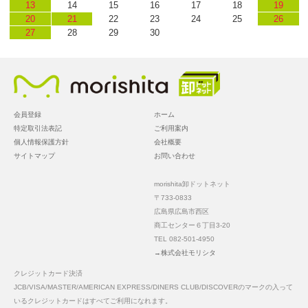
13
14
15
16
17
18
19
20
21
22
23
24
25
26
27
28
29
30
会員登録
ホーム
特定取引法表記
ご利用案内
個人情報保護方針
会社概要
サイトマップ
お問い合わせ
morishita卸ドットネット
〒733-0833
広島県広島市西区
商工センター６丁目3-20
TEL 082-501-4950
→株式会社モリシタ
クレジットカード決済
JCB/VISA/MASTER/AMERICAN EXPRESS/DINERS CLUB/DISCOVERのマークの入って
いるクレジットカードはすべてご利用になれます。