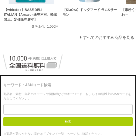
【whitefox】BASE DELI
【KiaOra】ドッグフード ラム&サー
【米粉く
ITALIAN【Amazon販売不可、輸出
モン
わ～
禁止、定価販売厳守】
参考上代
1,080円
すべてのおすすめ商品を見る
キーワード・JANコード検索
商品名・素材・年齢のステージや個体種などのキーワード、もしくは10桁以上のJANコードを
入力してください。
検索
※商品が見つからない場合は「ブランド一覧」ページもご確認ください。