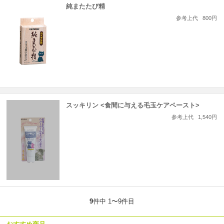
純またたび精
参考上代
800円
スッキリン <食間に与える毛玉ケアペースト>
参考上代
1,540円
9
件中 1〜9件目