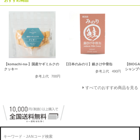
おすすめ商品
【komachi-na-】国産ヤギミルクの
【日本のみのり】銀さけ中骨缶
【BIOG
クッキー
シャンプ
参考上代
490円
参考上代
700円
すべてのおすすめ商品を見る
キーワード・JANコード検索