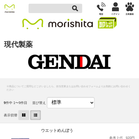
現代製薬
9
件中 1〜9件目
並び替え
表示切替
ウエットめんぼう
参考上代
920円