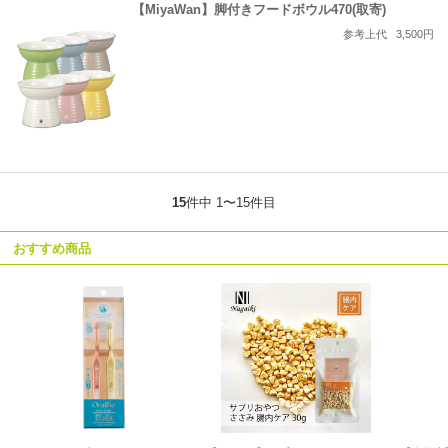
【MiyaWan】脚付きフードボウル470(取寄)
参考上代
3,500円
15
件中 1〜15件目
おすすめ商品