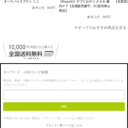
オーラバイオブラシ ミニ
【Nagaiki】サプリおやつ ささみ 腸
【自然流
内ケア【定価販売厳守、EC販売禁止
参考上代
900円
商品】
参考上代
360円
すべてのおすすめ商品を見る
キーワード・JANコード検索
商品名・素材・年齢のステージや個体種などのキーワード、もしくは10桁以上のJANコードを
入力してください。
検索
※商品が見つからない場合は「ブランド一覧」ページもご確認ください。
ブランド一覧ページはこちら