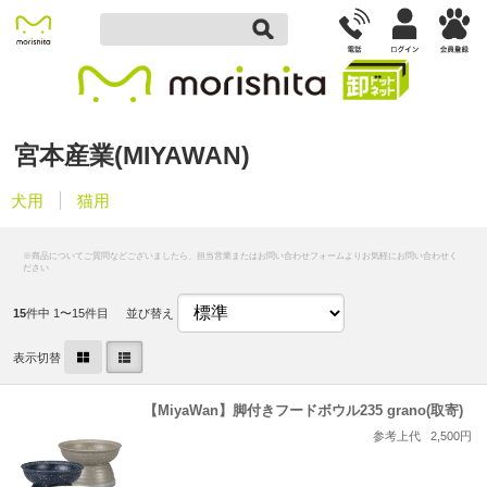
宮本産業(MIYAWAN)
犬用
猫用
15
件中 1〜15件目
並び替え
表示切替
【MiyaWan】脚付きフードボウル235 grano(取寄)
参考上代
2,500円