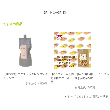
3
件中 1〜3件目
おすすめ商品
【BIOSIS】エクストラクレンジング
【OCファーム】岡山県産平飼い卵
ミラクル
シャンプー
と米粉のクッキー ~焼き安納芋&紫
芋~
参考上代
4,500円
参考上代
300円
すべてのおすすめ商品を見る