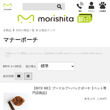
全商品
犬向け商品一覧
お散歩グッズ
マナーポーチ
3
件中 1〜3件目
並び替え
表示切替
【BITE ME】プードルプーバックポーチ【ペット専
門店商品】
参考上代
1,384円