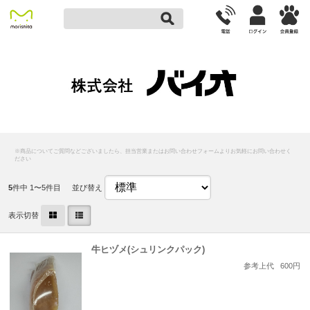
バイオ
5
件中 1〜5件目
並び替え
表示切替
牛ヒヅメ(シュリンクパック)
参考上代
600円