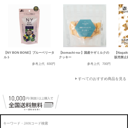
【NY BON BONE】ブルーベリータ
【komachi-na-】国産ヤギミルクの
【Naga
ルト
クッキー
販売禁止
参考上代
830円
参考上代
700円
すべてのおすすめ商品を見る
キーワード・JANコード検索