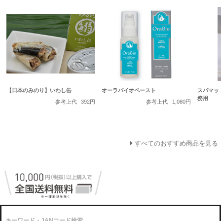
【日本のみのり】いわし缶
オーラバイオペースト
スパマッ
務用
参考上代
392円
参考上代
1,080円
すべてのおすすめ商品を見る
キーワード・JANコード検索