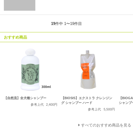
19
件中 1〜19件目
おすすめ商品
【自然流】全犬種シャンプー
【BIOSIS】エクストラ クレンジン
【BIOG
グ シャンプー ハード
シャンプ
参考上代
2,400円
参考上代
5,500円
すべてのおすすめ商品を見る