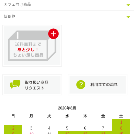
カフェ向け商品
販促物
2026年8月
日
月
火
水
木
金
土
1
2
3
4
5
6
7
8