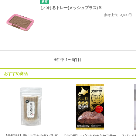
しつけるトレー(メッシュプラス) S
参考上代
3,400円
6
件中 1〜6件目
おすすめ商品
【天然365】歯にマヌカのガム(牛皮)
【北の極】エゾシカやわらかステー
スパ・ク