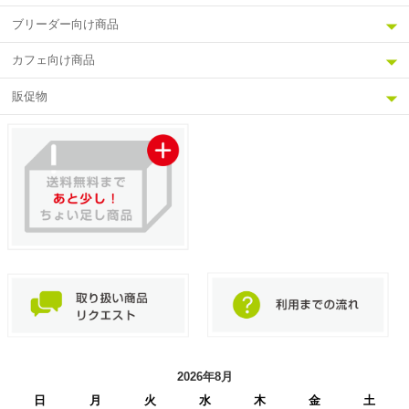
ブリーダー向け商品
カフェ向け商品
販促物
2026年8月
日
月
火
水
木
金
土