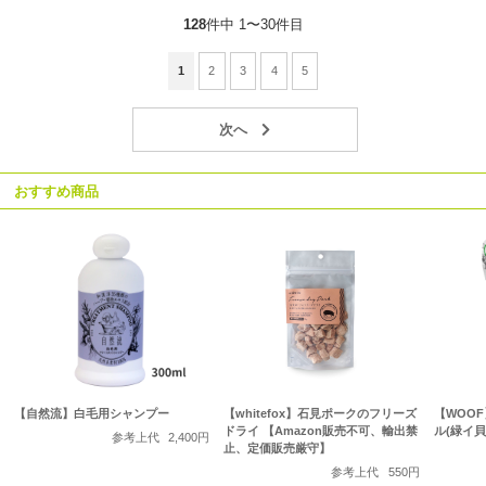
128
件中 1〜30件目
1
2
3
4
5
おすすめ商品
【自然流】白毛用シャンプー
【whitefox】石見ポークのフリーズ
【WOO
ドライ 【Amazon販売不可、輸出禁
ル(緑イ貝
参考上代
2,400円
止、定価販売厳守】
参考上代
550円