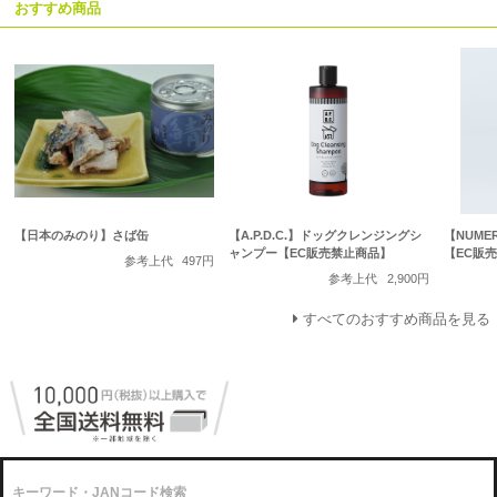
おすすめ商品
【日本のみのり】さば缶
【A.P.D.C.】ドッグクレンジングシ
【NUME
ャンプー【EC販売禁止商品】
【EC販
参考上代
497円
参考上代
2,900円
すべてのおすすめ商品を見る
キーワード・JANコード検索