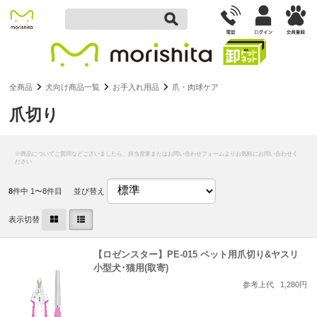
全商品
犬向け商品一覧
お手入れ用品
爪・肉球ケア
爪切り
8
件中 1〜8件目
並び替え
表示切替
【ロゼンスター】PE-015 ペット用爪切り&ヤスリ
小型犬･猫用(取寄)
参考上代
1,280円