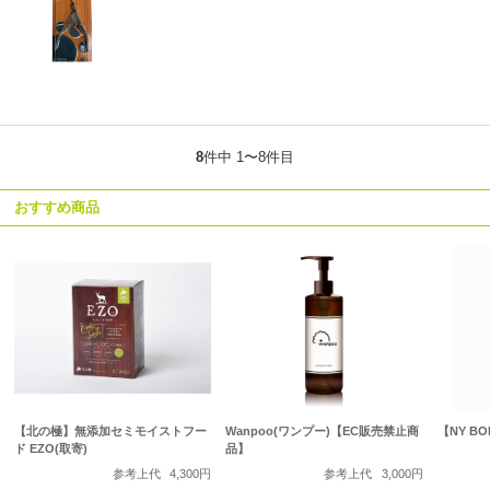
8
件中 1〜8件目
おすすめ商品
【北の極】無添加セミモイストフー
Wanpoo(ワンプー)【EC販売禁止商
【NY B
ド EZO(取寄)
品】
参考上代
4,300円
参考上代
3,000円