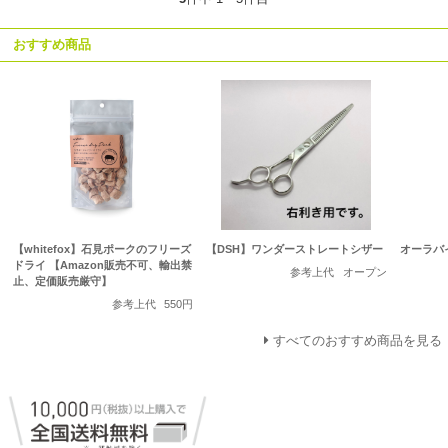
おすすめ商品
【whitefox】石見ポークのフリーズ
【DSH】ワンダーストレートシザー
オーラバ
ドライ 【Amazon販売不可、輸出禁
参考上代
オープン
止、定価販売厳守】
参考上代
550円
すべてのおすすめ商品を見る