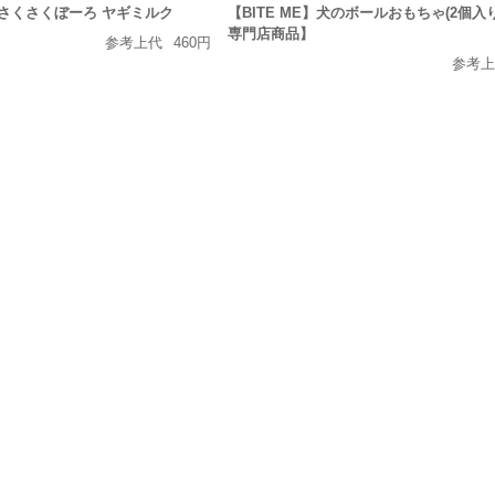
g】さくさくぼーろ ヤギミルク
【BITE ME】犬のボールおもちゃ(2個入
専門店商品】
参考上代
460円
参考