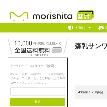
犬向け
森乳サン
キーワード・JANコード検索
商品名・素材・年齢のステージや個体種な
どのキーワード、もしくは10桁以上のJAN
コードを入力してください。
43
件中 1〜30件目
検索