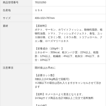
商品管理番号
78101050
生産地
ＵＳＡ
サイズ
406×102×787mm
素材
【原材料】
ポテト、サーモン、ホワイトフィッシュ、動物性脂肪、植
物性油脂、トマト、フィッシュダイジェスト、食塩、ユッ
カ抽出物、ビタミン類、ミネラル類、トコフェロール、ク
エン酸、ローズマリーエキス
【栄養成分〈100g中〉】
エネルギー：355kcal、粗タンパク質：22%以上、粗脂
肪：12%以上、粗繊維：4%以下、粗灰分：8%以下、水
分：10%以下
注意事項
開封後はお早めに
【必要ロット数】
3個以上(14.5kg商品で混載可)
※2個以下の場合は恐れ入りますがキャンセルさせて頂き
ます
【送料】※メーカーより直送となります。
14.5kgサイズ商品を合計3個以上ご注文で送料無料
【その他】