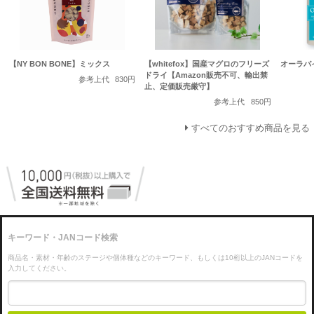
【NY BON BONE】ミックス
【whitefox】国産マグロのフリーズ
オーラバ
ドライ【Amazon販売不可、輸出禁
参考上代
830円
止、定価販売厳守】
参考上代
850円
すべてのおすすめ商品を見る
キーワード・JANコード検索
商品名・素材・年齢のステージや個体種などのキーワード、もしくは10桁以上のJANコードを
入力してください。