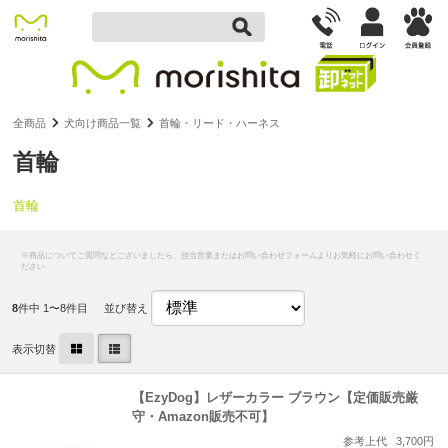
全商品
犬向け商品一覧
首輪・リード・ハーネス
首輪
首輪
8
件中 1〜8件目
並び替え
表示切替
【EzyDog】レザーカラー ブラウン【定価販売厳
守・Amazon販売不可】
参考上代
3,700円