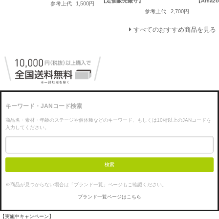
【定価販売厳守】
【Ama
参考上代
1,500円
参考上代
2,700円
すべてのおすすめ商品を見る
キーワード・JANコード検索
商品名・素材・年齢のステージや個体種などのキーワード、もしくは10桁以上のJANコードを
入力してください。
検索
※商品が見つからない場合は「ブランド一覧」ページもご確認ください。
ブランド一覧ページはこちら
【実施中キャンペーン】