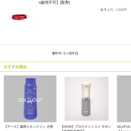
n販売不可】(取寄)
参考上代
2,900円
8
件中 1〜8件目
おすすめ商品
【アース】薬用スキンクリン 犬用
【HONI】プロテクトミスト サボン
SILKF