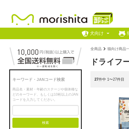
犬向け
全商品
猫向け商品
ドライフ
27
件中 1〜27件目
キーワード・JANコード検索
商品名・素材・年齢のステージや個体種な
どのキーワード、もしくは10桁以上のJAN
コードを入力してください。
検索