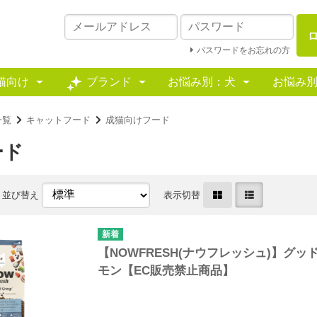
パスワードをお忘れの方
猫向け
ブランド
お悩み別：犬
お悩み
一覧
キャットフード
成猫向けフード
ード
並び替え
表示切替
【NOWFRESH(ナウフレッシュ)】グ
モン【EC販売禁止商品】