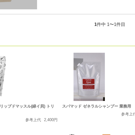
1
件中 1〜1件目
リップドマッスル(緑イ貝) トリ
スパマッド ゼネラルシャンプー 業務用
参考上
参考上代
2,400円