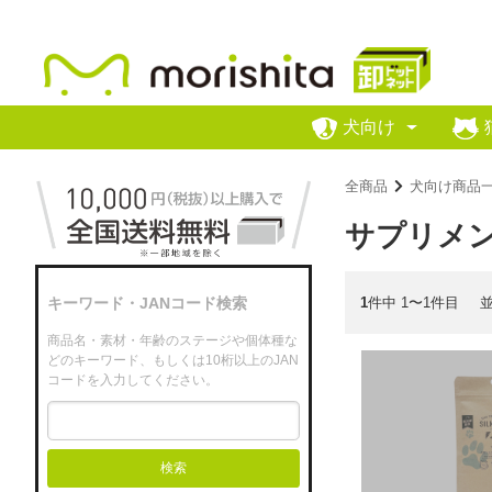
犬向け
全商品
犬向け商品
サプリメ
1
件中 1〜1件目
キーワード・JANコード検索
商品名・素材・年齢のステージや個体種な
どのキーワード、もしくは10桁以上のJAN
コードを入力してください。
検索