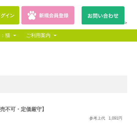
ログイン
>
別：猫
ご利用案内
on販売不可・定価厳守】
参考上代
1,091円