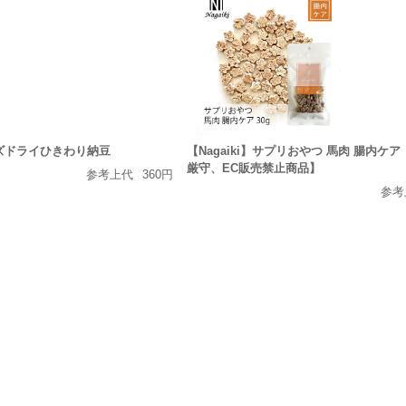
リーズドライひきわり納豆
【Nagaiki】サプリおやつ 馬肉 腸内ケ
厳守、EC販売禁止商品】
参考上代
360円
参考