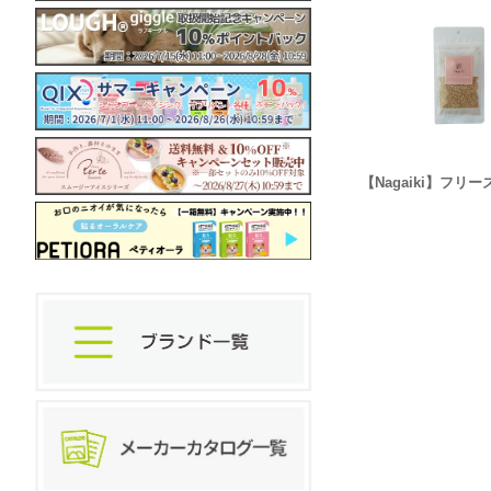
【Nagaiki】フ