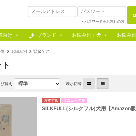
パスワードをお忘れの方
猫向け
ブランド
お悩み別：犬
お悩み
一覧
お悩み別
腎臓ケア
ント
並び替え
表示切替
リニューアル
SILKFULL(シルクフル)犬用【Amaz