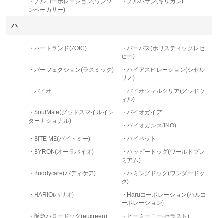
・ノルコーポレーション(ワンワ
・ノルバサン(キリカン)
ンベーカリー)
ハ
・ハートランド(ZOIC)
・パーパス(ホリスティックレセ
ピー)
・パーフェクション(ラスミック)
・ハイアスピレーション(シセル
リノ)
・バイオ
・バイオウィルクリア(グッドウ
ィル)
・SoulMate(グッドスマイルイン
・バイオガイア
ターナショナル)
・バイオガンス(INO)
・BITE ME(バイトミー)
・ハイペット
・BYRON(オーラバイオ)
・ハッピードッグ(ワールドプレ
ミアム)
・Buddycare(バディケア)
・ハミングドッグ(ワンダードッ
ク)
・HARIO(ハリオ)
・Haruコーポレーション(ハルコ
ーポレーション)
・阪急ハロードッグ(eugreen)
・ビーミーニー(セラスト)