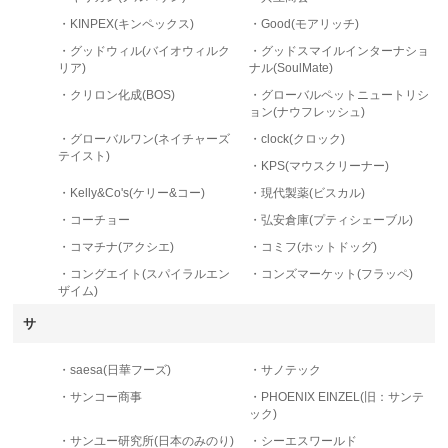
・KINPEX(キンペックス)
・Good(モアリッチ)
・グッドウィル(バイオウィルク
・グッドスマイルインターナショ
リア)
ナル(SoulMate)
・クリロン化成(BOS)
・グローバルペットニュートリシ
ョン(ナウフレッシュ)
・グローバルワン(ネイチャーズ
・clock(クロック)
テイスト)
・KPS(マウスクリーナー)
・Kelly&Co's(ケリー&コー)
・現代製薬(ビスカル)
・コーチョー
・弘安倉庫(プティシェーブル)
・コマチナ(アクシエ)
・コミフ(ホットドッグ)
・コングエイト(スパイラルエン
・コンズマーケット(フラッペ)
ザイム)
サ
・saesa(日華フーズ)
・サノテック
・サンコー商事
・PHOENIX EINZEL(旧：サンテ
ック)
・サンユー研究所(日本のみのり)
・シーエスワールド