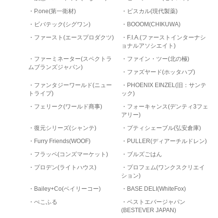
・P.one(第一衛材)
・ビスカル(現代製薬)
・ビバテック(シグワン)
・BOOOM(CHIKUWA)
・ファースト(エースプロダクツ)
・F.I.A.(ファーストインターナシ
ョナルアソシエイト)
・ファーミネーター(スペクトラ
・ファイン・ツー(北の極)
ムブランズジャパン)
・ファズヤード(ホッタハブ)
・ファンタジーワールド(ニュー
・PHOENIX EINZEL(旧：サンテ
トライプ)
ック)
・フェリーク(ワールド商事)
・フォーキャンス(デンティ3フェ
アリー)
・復元シリーズ(シャンテ)
・プティシェーブル(弘安倉庫)
・Furry Friends(WOOF)
・PULLER(ディアーチルドレン)
・フラッペ(コンズマーケット)
・ブルズごはん
・プロデン(ライトハウス)
・プロフェム(ワンクスクリエイ
ション)
・Bailey+Co(ベイリーコー)
・BASE DELI(WhiteFox)
・ぺこふる
・ベストエバージャパン
(BESTEVER JAPAN)