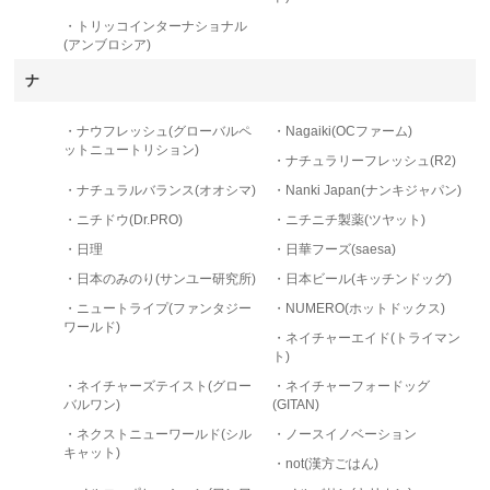
・トリッコインターナショナル
(アンブロシア)
ナ
・ナウフレッシュ(グローバルペ
・Nagaiki(OCファーム)
ットニュートリション)
・ナチュラリーフレッシュ(R2)
・ナチュラルバランス(オオシマ)
・Nanki Japan(ナンキジャパン)
・ニチドウ(Dr.PRO)
・ニチニチ製薬(ツヤット)
・日理
・日華フーズ(saesa)
・日本のみのり(サンユー研究所)
・日本ビール(キッチンドッグ)
・ニュートライプ(ファンタジー
・NUMERO(ホットドックス)
ワールド)
・ネイチャーエイド(トライマン
ト)
・ネイチャーズテイスト(グロー
・ネイチャーフォードッグ
バルワン)
(GITAN)
・ネクストニューワールド(シル
・ノースイノベーション
キャット)
・not(漢方ごはん)