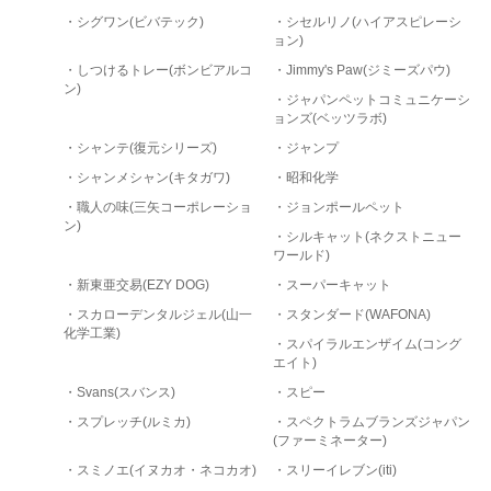
・シグワン(ビバテック)
・シセルリノ(ハイアスピレーシ
ョン)
・しつけるトレー(ボンビアルコ
・Jimmy's Paw(ジミーズパウ)
ン)
・ジャパンペットコミュニケーシ
ョンズ(ベッツラボ)
・シャンテ(復元シリーズ)
・ジャンプ
・シャンメシャン(キタガワ)
・昭和化学
・職人の味(三矢コーポレーショ
・ジョンポールペット
ン)
・シルキャット(ネクストニュー
ワールド)
・新東亜交易(EZY DOG)
・スーパーキャット
・スカローデンタルジェル(山一
・スタンダード(WAFONA)
化学工業)
・スパイラルエンザイム(コング
エイト)
・Svans(スバンス)
・スピー
・スプレッチ(ルミカ)
・スペクトラムブランズジャパン
(ファーミネーター)
・スミノエ(イヌカオ・ネコカオ)
・スリーイレブン(iti)