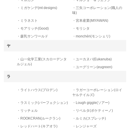
・ミガケンデ(mt designs)
・三矢コーポレーション(職人の
味)
・ミラネスト
・宮本産業(MIYAWAN)
・モアリッチ(Good)
・モリシタ
・森乳サンワールド
・monchéri(モンシェリ)
ヤ
・山一化学工業(スカローデンタ
・ユーカヌバ(Eukanuba)
ルジェル)
・ユーグリーン(eugreen)
ラ
・ライトハウス(プロデン)
・ラガーコーポレーション(ロイ
ヤルテイルズ)
・ラスミック(パーフェクション)
・Lough giggle(ソアー)
・リッチェル
・リベルタ(ポケティーノ)
・ROOKCRAN(ルークラン)
・ルミカ(スプレッチ)
・レッドハート(キアオラ)
・レンジャーズ