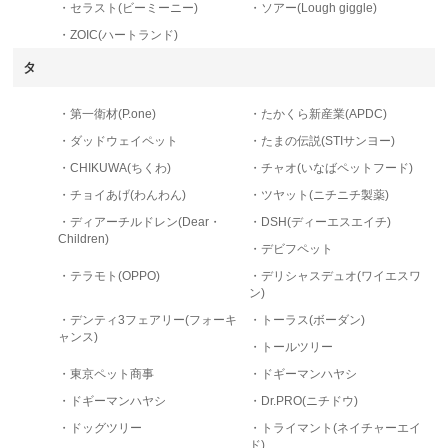
・セラスト(ビーミーニー)
・ソアー(Lough giggle)
・ZOIC(ハートランド)
タ
・第一衛材(P.one)
・たかくら新産業(APDC)
・ダッドウェイペット
・たまの伝説(STIサンヨー)
・CHIKUWA(ちくわ)
・チャオ(いなばペットフード)
・チョイあげ(わんわん)
・ツヤット(ニチニチ製薬)
・ディアーチルドレン(Dear・
・DSH(ディーエスエイチ)
Children)
・デビフペット
・テラモト(OPPO)
・デリシャスデュオ(ワイエスワ
ン)
・デンティ3フェアリー(フォーキ
・トーラス(ボーダン)
ャンス)
・トールツリー
・東京ペット商事
・ドギーマンハヤシ
・ドギーマンハヤシ
・Dr.PRO(ニチドウ)
・ドッグツリー
・トライマント(ネイチャーエイ
ド)