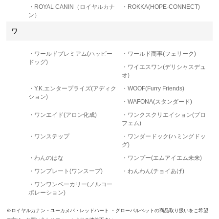
・ROYAL CANIN（ロイヤルカナ
・ROKKA(HOPE-CONNECT)
ン）
ワ
・ワールドプレミアム(ハッピー
・ワールド商事(フェリーク)
ドッグ)
・ワイエスワン(デリシャスデュ
オ)
・Y.K.エンタープライズ(アディク
・WOOF(Furry Friends)
ション)
・WAFONA(スタンダード)
・ワンエイド(アロン化成)
・ワンクスクリエイション(プロ
フェム)
・ワンステップ
・ワンダードック(ハミングドッ
グ)
・わんのはな
・ワンプー(エムアイエム未来)
・ワンプレート(ワンスープ)
・わんわん(チョイあげ)
・ワンワンベーカリー(ノルコー
ポレーション)
※ロイヤルカナン・ユーカヌバ・レッドハート ・グローバルペットの商品取り扱いをご希望