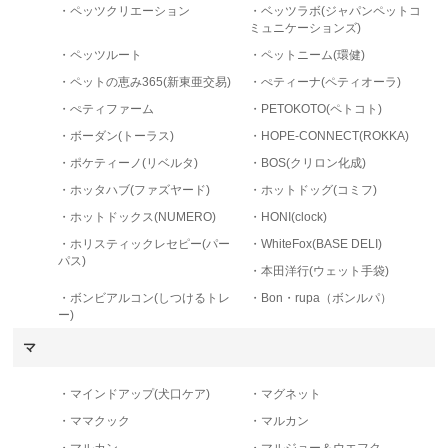
・ペッツクリエーション
・ベッツラボ(ジャパンペットコ
ミュニケーションズ)
・ペッツルート
・ペットニーム(環健)
・ペットの恵み365(新東亜交易)
・ぺティーナ(ペティオーラ)
・ぺティファーム
・PETOKOTO(ペトコト)
・ボーダン(トーラス)
・HOPE-CONNECT(ROKKA)
・ポケティーノ(リベルタ)
・BOS(クリロン化成)
・ホッタハブ(ファズヤード)
・ホットドッグ(コミフ)
・ホットドックス(NUMERO)
・HONI(clock)
・ホリスティックレセピー(パー
・WhiteFox(BASE DELI)
パス)
・本田洋行(ウェット手袋)
・ボンビアルコン(しつけるトレ
・Bon・rupa（ボンルパ）
ー)
マ
・マインドアップ(犬口ケア)
・マグネット
・ママクック
・マルカン
・マルカン
・マルジョー＆ウエフク