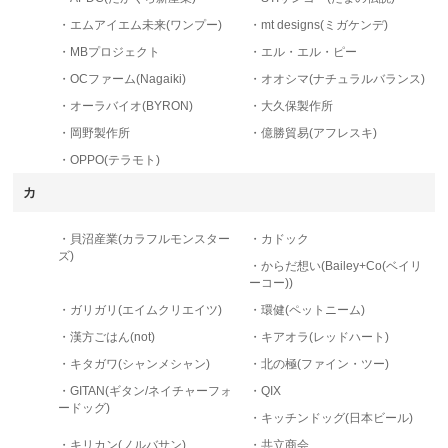
・エムアイエム未来(ワンプー)
・mt designs(ミガケンデ)
・MBプロジェクト
・エル・エル・ピー
・OCファーム(Nagaiki)
・オオシマ(ナチュラルバランス)
・オーラバイオ(BYRON)
・大久保製作所
・岡野製作所
・億勝貿易(アフレスキ)
・OPPO(テラモト)
カ
・貝沼産業(カラフルモンスター
・カドック
ズ)
・からだ想い(Bailey+Co(ベイリ
ーコー))
・ガリガリ(エイムクリエイツ)
・環健(ペットニーム)
・漢方ごはん(not)
・キアオラ(レッドハート)
・キタガワ(シャンメシャン)
・北の極(ファイン・ツー)
・GITAN(ギタン/ネイチャーフォ
・QIX
ードッグ)
・キッチンドッグ(日本ビール)
・キリカン(ノルバサン)
・共立商会