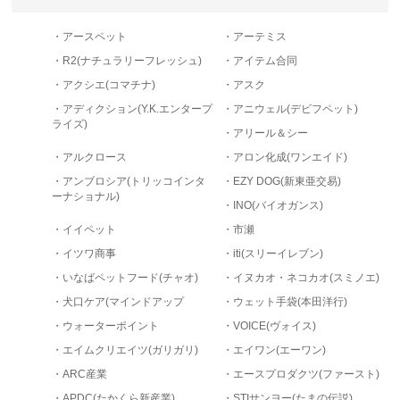
・アースペット
・アーテミス
・R2(ナチュラリーフレッシュ)
・アイテム合同
・アクシエ(コマチナ)
・アスク
・アディクション(Y.K.エンタープ
・アニウェル(デビフペット)
ライズ)
・アリール＆シー
・アルクロース
・アロン化成(ワンエイド)
・アンブロシア(トリッコインタ
・EZY DOG(新東亜交易)
ーナショナル)
・INO(バイオガンス)
・イイペット
・市瀬
・イツワ商事
・iti(スリーイレブン)
・いなばペットフード(チャオ)
・イヌカオ・ネコカオ(スミノエ)
・犬口ケア(マインドアップ
・ウェット手袋(本田洋行)
・ウォーターポイント
・VOICE(ヴォイス)
・エイムクリエイツ(ガリガリ)
・エイワン(エーワン)
・ARC産業
・エースプロダクツ(ファースト)
・APDC(たかくら新産業)
・STIサンヨー(たまの伝説)