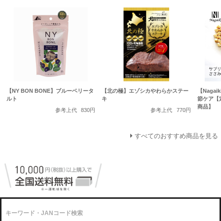
【NY BON BONE】ブルーベリータ
【北の極】エゾシカやわらかステー
【Naga
ルト
キ
節ケア【
商品】
参考上代
830円
参考上代
770円
すべてのおすすめ商品を見る
キーワード・JANコード検索