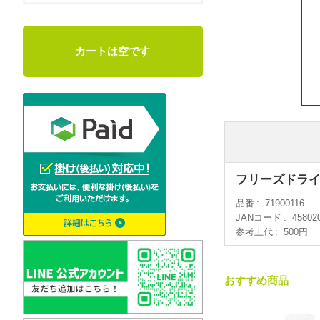
カートは空です
フリーズドライの
品番
71900116
JANコード
45802
参考上代
500円
おすすめ商品