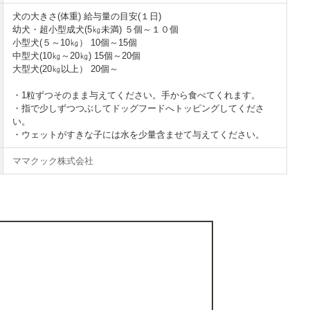
犬の大きさ(体重) 給与量の目安(１日)
幼犬・超小型成犬(5㎏未満) ５個～１０個
小型犬(５～10㎏） 10個～15個
中型犬(10㎏～20㎏) 15個～20個
大型犬(20㎏以上） 20個～
・1粒ずつそのまま与えてください。手から食べてくれます。
・指で少しずつつぶしてドッグフードへトッピングしてくださ
い。
・ウェットがすきな子には水を少量含ませて与えてください。
ママクック株式会社