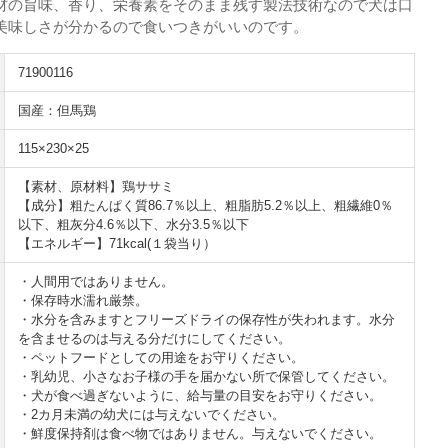
材の旨味、香り、栄養素をそのまま残す製法技術なので犬は口
美味しさが分かるので食いつきがいいのです。
71900116
国産：但馬鶏
115×230×25
【素材、原材料】鶏ササミ
【成分】粗たんぱく質86.7％以上、粗脂肪5.2％以上、粗繊維0％
以下、粗灰分4.6％以下、水分3.5％以下
【エネルギー】71kcal(１袋当り）
・人間用ではありません。
・保存時水濡れ厳禁。
・水分を含みますとフリーズドライの保存性が失われます。水分
を含ませるのは与える分だけにしてください。
・ペットフードとしての用途をお守りください。
・乳幼児、小さなお子様の手を届かない所で保管してください。
・犬が食べ過ぎないように、給与量の目安をお守りください。
・2カ月未満の幼犬には与えないでください。
・鮮度保持剤は食べ物ではありません。与えないでください。