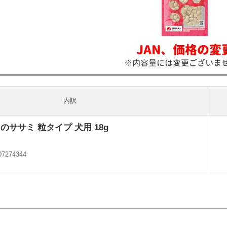
内訳
ササミ 粒タイプ 犬用 18g
07274344