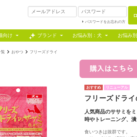
パスワードをお忘れの方
猫向け
ブランド
お悩み別：犬
お悩み
一覧
おやつ
フリーズドライ
リニューアル
フリーズドライ
人気商品のササミをミ
時やトレーニング、潰
食いつきは抜群です。