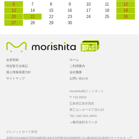
6
7
8
9
10
11
12
13
14
15
16
17
18
19
20
21
22
23
24
25
26
27
28
29
30
会員登録
ホーム
特定取引法表記
ご利用案内
個人情報保護方針
会社概要
サイトマップ
お問い合わせ
morishita卸ドットネット
〒733-0833
広島県広島市西区
商工センター６丁目3-20
TEL 082-501-4950
→株式会社モリシタ
クレジットカード決済
JCB/VISA/MASTER/AMERICAN EXPRESS/DINERS CLUB/DISCOVERのマークの入って