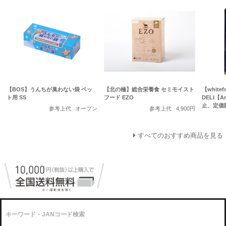
【BOS】うんちが臭わない袋 ペッ
【北の極】総合栄養食 セミモイスト
【white
ト用 SS
フード EZO
DELI【
止、定価
参考上代
オープン
参考上代
4,900円
すべてのおすすめ商品を見る
キーワード・JANコード検索