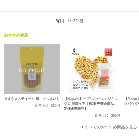
3
件中 1〜3件目
おすすめ商品
うまうまスティック 鶏・さつまいも
【Nagaiki】サプリおやつ カジキマ
【Petit
グロ 関節ケア【EC販売禁止商品、
クパウダ
参考上代
850円
定価販売厳守】
参考上代
360円
すべてのおすすめ商品を見る