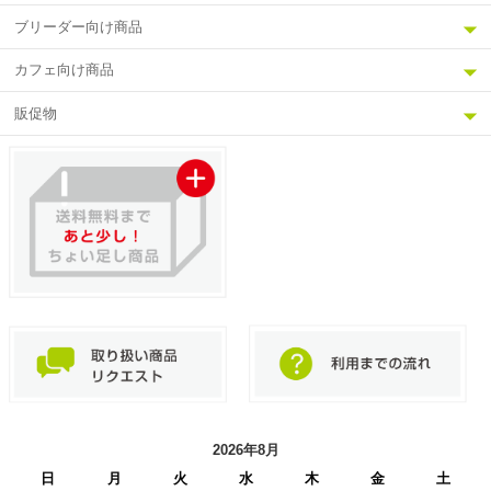
ブリーダー向け商品
カフェ向け商品
販促物
2026年8月
日
月
火
水
木
金
土