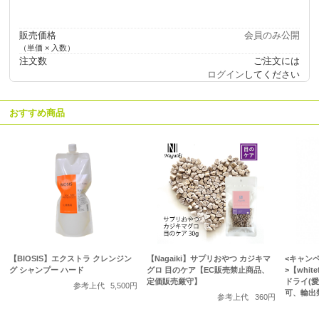
販売価格
会員のみ公開
（単価 × 入数）
注文数
ご注文には
ログイン
してください
おすすめ商品
【BIOSIS】エクストラ クレンジン
【Nagaiki】サプリおやつ カジキマ
<キャン
グ シャンプー ハード
グロ 目のケア【EC販売禁止商品、
>【whi
定価販売厳守】
ドライ(愛
参考上代
5,500円
可、輸出
参考上代
360円