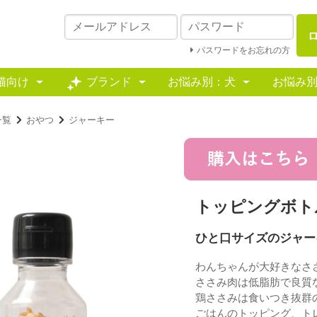
パスワードをお忘れの方
猫向け
ブランド
お悩み別：犬
お悩み
一覧
おやつ
ジャーキー
トッピングボト
ひと口サイズのジャー
わんちゃんが大好きなさ
ささみ肉は低脂肪で良質
鶏ささみは食いつき抜群
ごはんのトッピング、ト