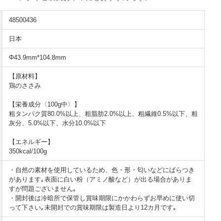
48500436
日本
Φ43.9mm*104.8mm
【原材料】
鶏のささみ
【栄養成分〈100g中〉】
粗タンパク質80.0%以上、粗脂肪2.0%以上、粗繊維0.5%以下、粗
灰分、5.0%以下、水分10.0%以下
【エネルギー】
350kcal/100g
・自然の素材を使用しているため、色・形・匂いなどにばらつき
があります｡表面に白い粉（アミノ酸など）が出る場合がありま
すが問題ございません｡
・開封後は冷暗所で保管し賞味期限にかかわらずお早めに使い切
って下さい｡未開封での賞味期限は製造日より12カ月です｡