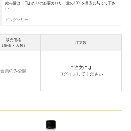
給与量は一日あたりの必要カロリー量の10%を目安に与えて下さ
い。
ドッグツリー
販売価格
注文数
（単価 × 入数）
ご注文には
会員のみ公開
ログイン
してください