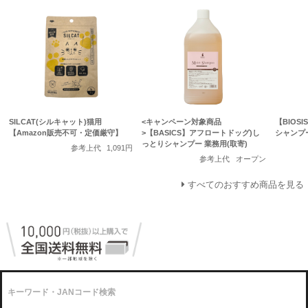
SILCAT(シルキャット)猫用
<キャンペーン対象商品
【BIOS
【Amazon販売不可・定価厳守】
>【BASICS】アフロートドッグ)し
シャンプ
っとりシャンプー 業務用(取寄)
参考上代
1,091円
参考上代
オープン
すべてのおすすめ商品を見る
キーワード・JANコード検索