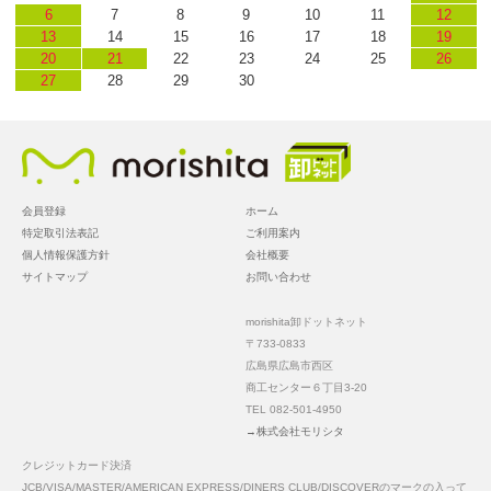
6
7
8
9
10
11
12
13
14
15
16
17
18
19
20
21
22
23
24
25
26
27
28
29
30
会員登録
ホーム
特定取引法表記
ご利用案内
個人情報保護方針
会社概要
サイトマップ
お問い合わせ
morishita卸ドットネット
〒733-0833
広島県広島市西区
商工センター６丁目3-20
TEL 082-501-4950
→株式会社モリシタ
クレジットカード決済
JCB/VISA/MASTER/AMERICAN EXPRESS/DINERS CLUB/DISCOVERのマークの入って