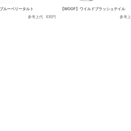
E】ブルーベリータルト
【WOOF】ワイルドブラッシュテイル
参考上代
830円
参考